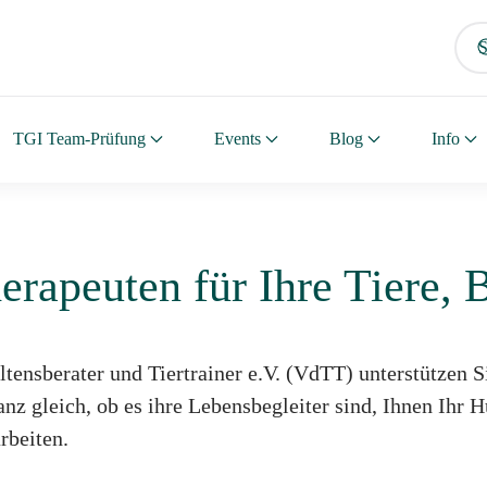
VdTT e.V.
VdTT e.V.
VdTT e.V.
TGI Team-Prüfung
Events
Blog
Info
Berufsverband der Tierverhaltensberater
Berufsverband der Tierverhaltensber
Berufsverband der Tierverhaltens
apeuten für Ihre Tiere, B
tensberater und Tiertrainer e.V. (VdTT) unterstützen S
nz gleich, ob es ihre Lebensbegleiter sind, Ihnen Ihr H
rbeiten.