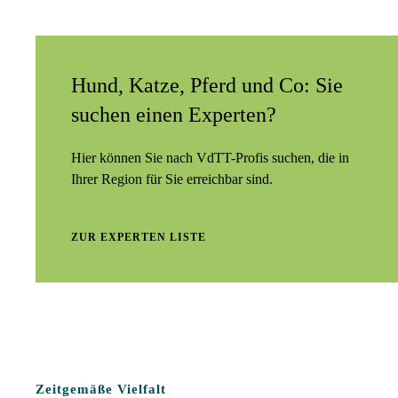
Hund, Katze, Pferd und Co: Sie
suchen einen Experten?
Hier können Sie nach VdTT-Profis suchen, die in
Ihrer Region für Sie erreichbar sind.
ZUR EXPERTEN LISTE
Zeitgemäße Vielfalt