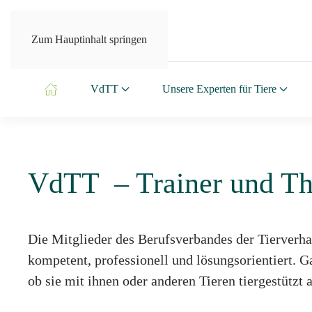
Zum Hauptinhalt springen
VdTT e.V.
VdTT
Unsere Experten für Tiere
Berufsverband der
Tierverhaltensberater und
Tiertrainer
VdTT – Trainer und Ther
Die Mitglieder des Berufsverbandes der Tierverhal
MEHR ÜBER DEN VdTT
kompetent, professionell und lösungsorientiert. Ga
ob sie mit ihnen oder anderen Tieren tiergestützt a